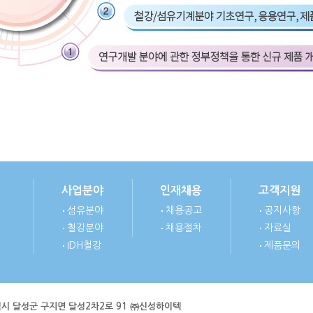
사업분야
인재채용
고객지원
섬유분야
채용공고
공지사항
철강분야
채용절차
자료실
IDH철강
제품문의
광역시 달성군 구지면 달성2차2로 91 ㈜신성하이텍